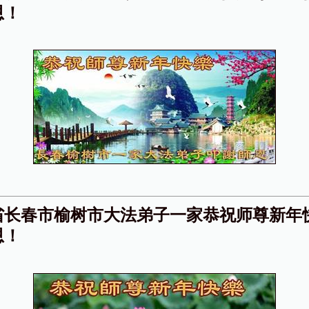
恩！
省长春市榆树市大法弟子一家恭祝师尊新年
恩！