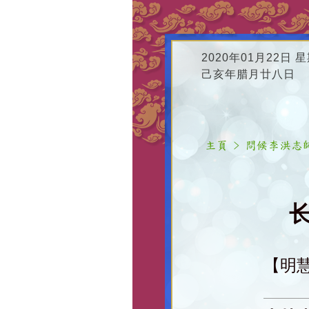
2020年01月22日 
己亥年腊月廿八日
长
【明