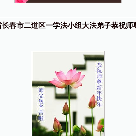
省长春市二道区一学法小组大法弟子恭祝师
！