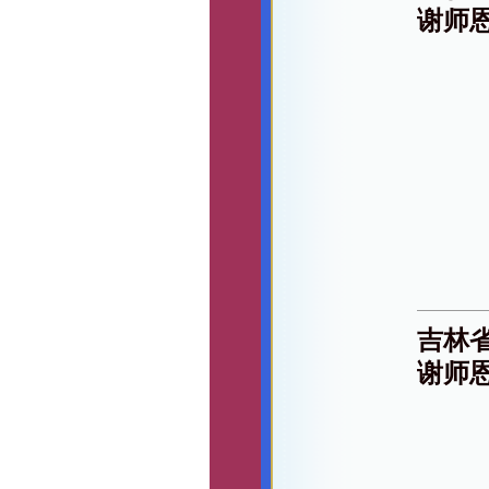
谢师
吉林
谢师