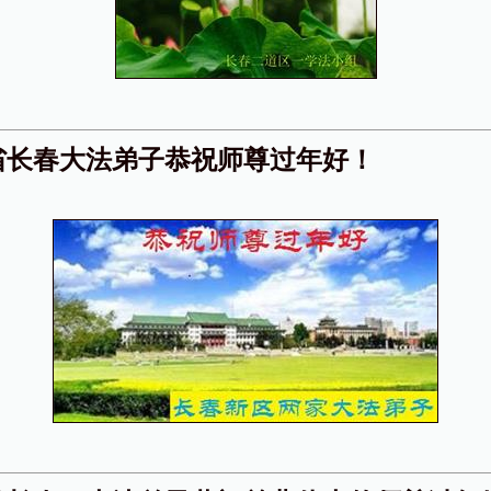
省长春大法弟子恭祝师尊过年好！