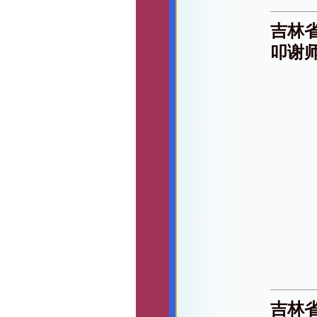
吉林
叩谢
吉林