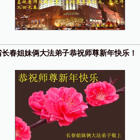
省长春姐妹俩大法弟子恭祝师尊新年快乐！