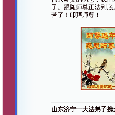
子。跟随师尊正法到底
苦了！叩拜师尊！
山东济宁一大法弟子携