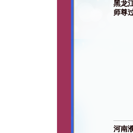
黑龙
师尊
河南