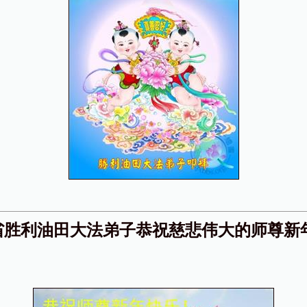
省胜利油田大法弟子恭祝慈悲伟大的师尊新