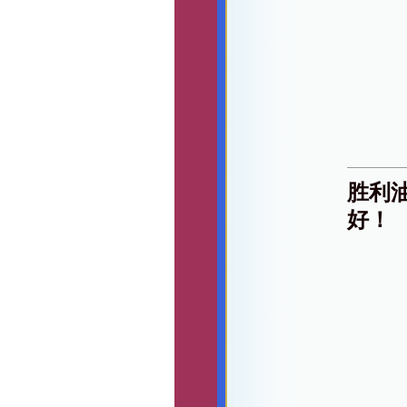
胜利
好！