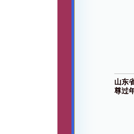
山东
尊过