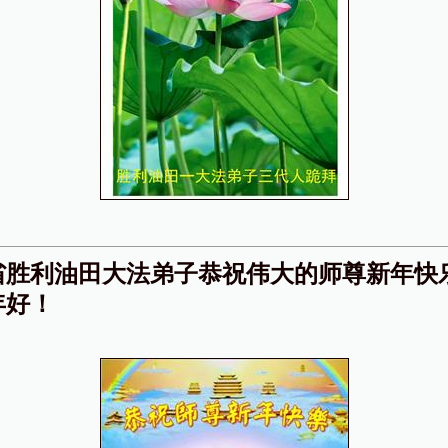
省胜利油田大法弟子恭祝伟大的师尊新年快
年好！