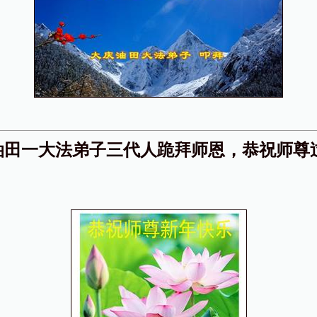
油田一大法弟子三代人跪拜师恩，恭祝师尊