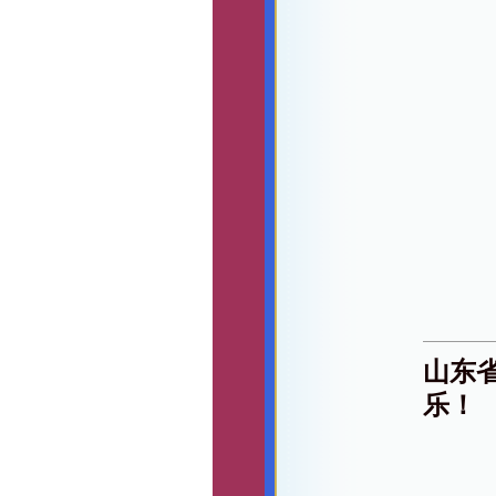
山东
乐！