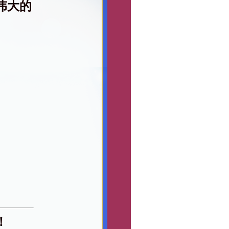
伟大的
！