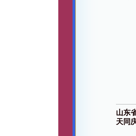
山东
天同