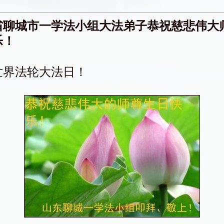
省聊城市一学法小组大法弟子恭祝慈悲伟大
乐！
世界法轮大法日！