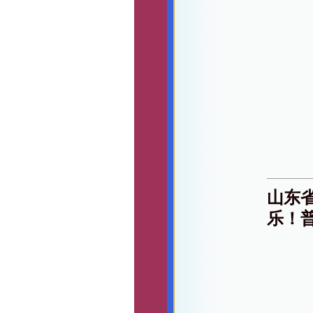
山东
乐！