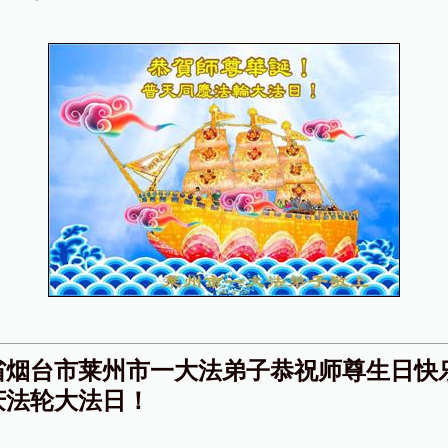
省烟台市莱州市一大法弟子恭祝师尊生日快
庆法轮大法日！