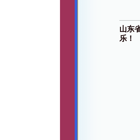
山东
乐！