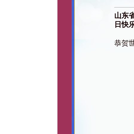
山东
日快
恭贺