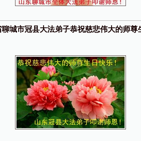
省聊城市冠县大法弟子恭祝慈悲伟大的师尊