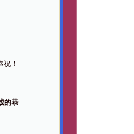
恭祝！
诚的恭