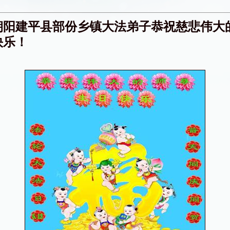
朝阳建平县部份乡镇大法弟子恭祝慈悲伟大
快乐！