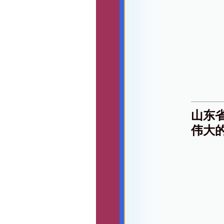
山东
伟大