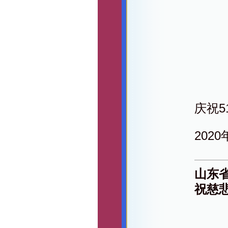
庆祝
202
山东
祝慈