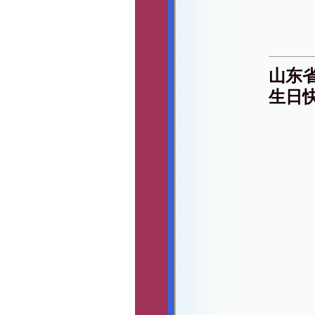
山东
生日