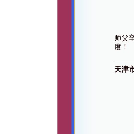
师父
度！
天津