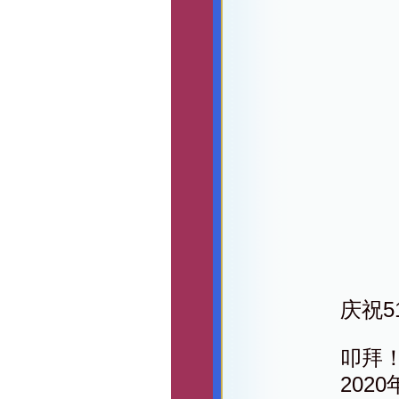
庆祝5
叩拜
202