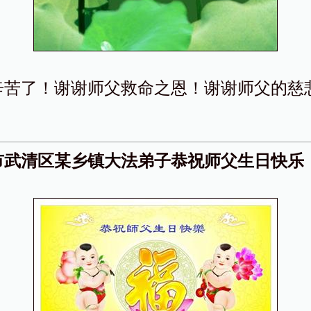
辛苦了！谢谢师父救命之恩！谢谢师父的慈
市武清区某乡镇大法弟子恭祝师父生日快乐