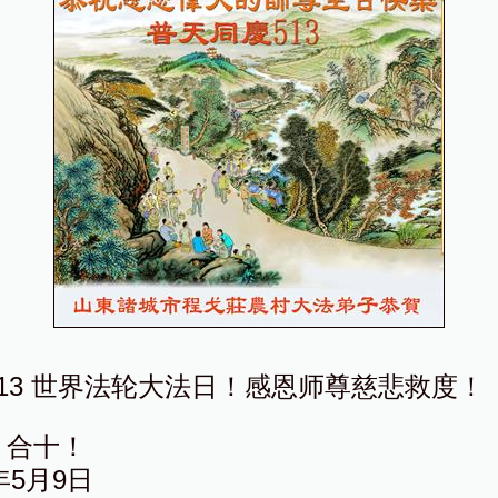
13 世界法轮大法日！感恩师尊慈悲救度！
！合十！
0年5月9日