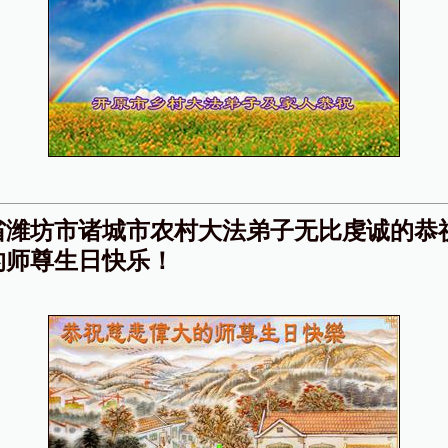
省潍坊市诸城市农村大法弟子无比虔诚的恭
的师尊生日快乐！