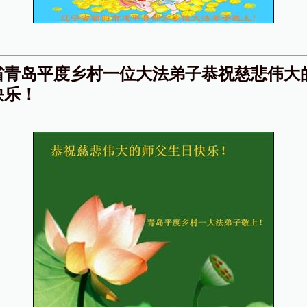
省青岛平度乡村一位大法弟子恭祝慈悲伟大
快乐！