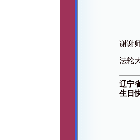
谢谢
法轮
辽宁
生日