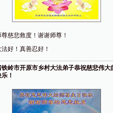
师尊慈悲救度！谢谢师尊！
大法好！真善忍好！
省铁岭市开原市乡村大法弟子恭祝慈悲伟大
快乐！