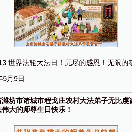
513 世界法轮大法日！无尽的感恩！无限的
0年5月9日
省潍坊市诸城市程戈庄农村大法弟子无比虔
悲伟大的师尊生日快乐！