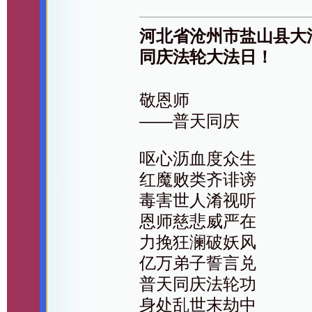
河北省沧州市盐山县大
同庆法轮大法日！
敬恩师
——普天同庆
呕心沥血度众生
红魔败类齐诽谤
毒害世人淆视听
恩师慈悲威严在
力挽狂澜破妖风
亿万弟子誓言兑
普天同庆法轮功
身处乱世末劫中