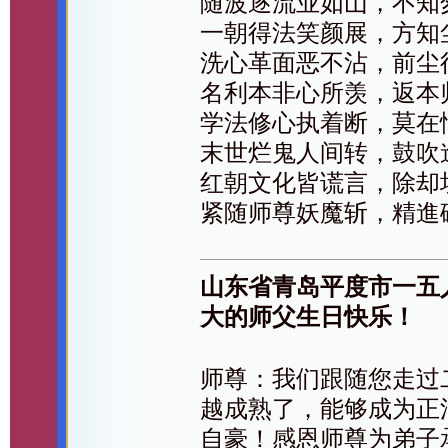
随波逐流业如山，不知
一朝得法笑颜展，方知
洗心革面恶不沾，前尘
名利本非心所羡，返本
学法修心执着断，莫在
末世烂鬼人间转，鼓吹
红朝文化皆谎言，除却
紧随师尊妖魔斩，精進
山东省青岛平度市一五
大的师父生日快乐！
师尊：我们跟随您走过
越成熟了，能够成为正
自豪！感恩师尊为弟子