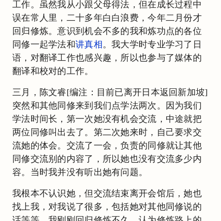
工作。虽然我从小跟父母得法，但在成长过程中
误在常人里，二十多年白白浪费，今年二月份才
回归修炼。意识到机会不多的我和炼功点的各位
同修一起学法和
讲真相
。我大学时专业学习了日
语，对翻译工作也感兴趣，所以也参与了媒体的
翻译和校对的工作。
三月，陈文睿[编注：目前已离开日本返回新加坡]
突然和其他同修来到我们点学法两次。因为我们
学法时间长，第一次她没有机会交流，中途就把
两位同修叫出去了。第二次她来时，自己要求交
流她的体会。交流了一会，负责的同修就让其他
同修交流别的内容了，所以她也没有交流多少内
容。当时我并没有听出她有问题。
我根本不认识她，但交流结束离开会馆后，她也
找上我，对我说了很多，包括她对其他同修说的
话等等。我刚刚回归修炼不久，认为修炼路上的