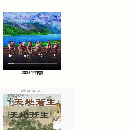
2026年神韵
ADVERTISEMENT