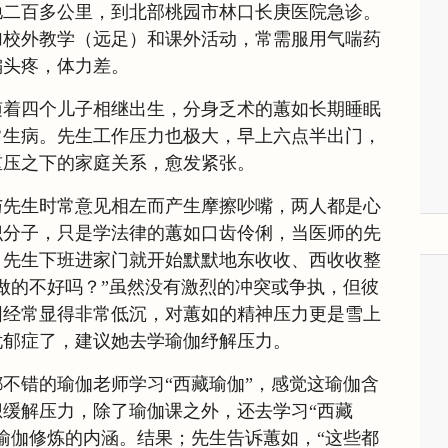
驰二百多公里，到北部桃园市林口长庚医院急诊。
加校外教学（远足）和课外活动，常需服用气喘药
偏头疼，体力差。
随着四个儿子相继出生，分身乏术的蕙如长期睡眠
常生病。先生工作压力也极大，早上六点半出门，
重压之下的家庭关系，愈发紧张。
与先生时常意见相左而产生摩擦吵嘴，两人都是心
识分子，只是学法律的蕙如口齿伶俐，当医师的先
，先生下班进家门就开始默默地东收收、西收收整
做的不好吗？”虽然没有激烈的冲突或争执，但彼
围经常显得非常低沉，对蕙如的精神压力更是雪上
忧郁症了，建议她去学瑜伽纾解压力。
不错的瑜伽老师学习“西藏瑜伽”，感觉这瑜伽含
缓解压力，除了瑜伽课之外，还去学习“西藏
瑜伽修炼的内涵。结果；先生告诉蕙如，“这些都