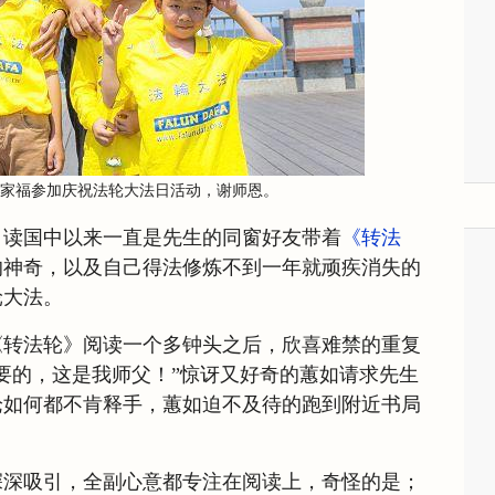
全家福参加庆祝法轮大法日活动，谢师恩。
自读国中以来一直是先生的同窗好友带着
《转法
的神奇，以及自己得法修炼不到一年就顽疾消失的
轮大法。
《转法轮》阅读一个多钟头之后，欣喜难禁的重复
要的，这是我师父！”惊讶又好奇的蕙如请求先生
论如何都不肯释手，蕙如迫不及待的跑到附近书局
深深吸引，全副心意都专注在阅读上，奇怪的是；