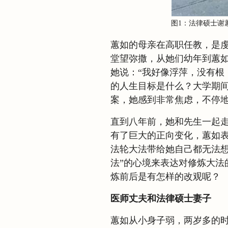
图1：法律硕士谢
蕙如的母亲在高职任教，是
堂望弥撒，从她们幼年到蕙
她说：“我好像浮萍，没有根
的人生目标是什么？大学期
案，她感到非常焦虑，不停地
直到八年前，她和先生一起
有了巨大的正向变化，蕙如
法轮大法带给她自己都无法想
法”的心境来表达对修炼大法
炼前后是有怎样的改观呢？
医师丈夫和法律硕士妻子
蕙如从小身子弱，两岁多的