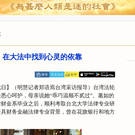
事
：在大法中找到心灵的依靠
七日】（明慧记者郑语焉台湾采访报导）台湾法轮
悉心呵护，母亲说她“乖巧温顺不贰过”。蕙如的
学财金系毕业之后，顺利考取台北大学法律专业研
兼具财务金融法律专业背景，曾在花旗银行和地方