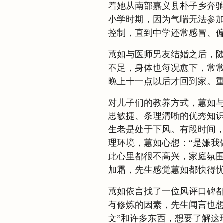
着她从南部嘉义县朴子乡奔
小学时期，因为气喘无法参
控制，直到中学还常感冒、
蕙如与医师男友结婚之后，
不足，身体也每况愈下，常
晚上十一点以后才回到家。
对儿子们的教养方式，蕙如
思敏捷、条理清晰的优秀知
生老是处于下风。有段时间
理环境，蕙如心想：“是嫌我
此心里都很不高兴，家庭氛
加霜，先生感觉蕙如都快得
蕙如依言找了一位风评口碑都
有修炼的因素，先生闻言也想
文”和许多东西，想要了解这