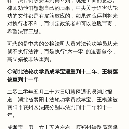
样，法官仍然要重判高立娟，说是上面的意思。
律师劝他们想想自己的后果，中央关于迫害法轮
功的文件都是有皮筋效应的，如果这么诬判将来
对执行者不利，而制定政策者却可以逃脱罪责，
希望法官三思。
可悲的是中共的公检法司人员对法轮功学员从来
就不执行法律，而是执行“六一零”的迫害命令，
高立娟被非法重判。
◇湖北法轮功学员成孝宝遭重判十二年、王模莲
被重判十一年
二零二零年五月二十六日明慧网通讯员湖北报
道，湖北省襄阳市法轮功学员成孝宝、王模莲被
襄阳市襄州区法院分别非法判刑十二年和十一
年。
成孝宝，男，六十五岁左右，原郑州铁路局襄樊