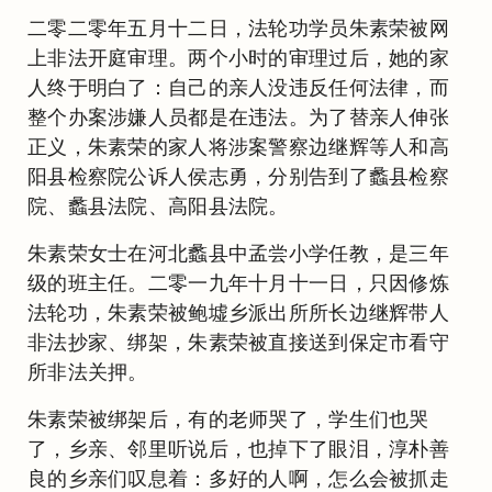
二零二零年五月十二日，法轮功学员朱素荣被网
上非法开庭审理。两个小时的审理过后，她的家
人终于明白了：自己的亲人没违反任何法律，而
整个办案涉嫌人员都是在违法。为了替亲人伸张
正义，朱素荣的家人将涉案警察边继辉等人和高
阳县检察院公诉人侯志勇，分别告到了蠡县检察
院、蠡县法院、高阳县法院。
朱素荣女士在河北蠡县中孟尝小学任教，是三年
级的班主任。二零一九年十月十一日，只因修炼
法轮功，朱素荣被鲍墟乡派出所所长边继辉带人
非法抄家、绑架，朱素荣被直接送到保定市看守
所非法关押。
朱素荣被绑架后，有的老师哭了，学生们也哭
了，乡亲、邻里听说后，也掉下了眼泪，淳朴善
良的乡亲们叹息着：多好的人啊，怎么会被抓走