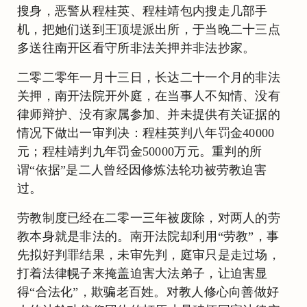
搜身，恶警从程桂英、程桂靖包内搜走几部手
机，把她们送到王顶堤派出所，于当晚二十三点
多送往南开区看守所非法关押并非法抄家。
二零二零年一月十三日，长达二十一个月的非法
关押，南开法院开外庭，在当事人不知情、没有
律师辩护、没有家属参加、并未提供有关证据的
情况下做出一审判决：程桂英判八年罚金40000
元；程桂靖判九年罚金50000万元。重判的所
谓“依据”是二人曾经因修炼法轮功被劳教迫害
过。
劳教制度已经在二零一三年被废除，对两人的劳
教本身就是非法的。南开法院却利用“劳教”，事
先拟好判罪结果，未审先判，庭审只是走过场，
打着法律幌子来掩盖迫害大法弟子，让迫害显
得“合法化”，欺骗老百姓。对教人修心向善做好