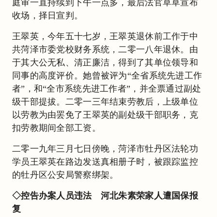
庭审一直持续到下午一点多，最后法官草草宣布
收场，择日宣判。
王翠英，今年五十七岁，王翠英退休前工作于中
共菏泽市委党校财务系统，二零一八年退休。由
于其大公无私、清正廉洁，得到了其单位领导和
同事的高度评价。她曾被评为“全省系统先进工作
者”，和“全市系统先进工作者”，并全票通过副处
级干部提拔。二零一三年结束劳教后，上级单位
以劳教为由罢免了王翠英的副处级干部职务，克
扣劳教期间全部工资。
二零一九年三月七日傍晚，菏泽市牡丹区法轮功
学员王翠英在路边发送真相册子时，被跟踪监控
的牡丹区公安局警察绑架。
◇控告办案人员违法 河北朱素荣家人遭国保报
复