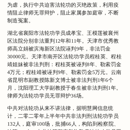
为虐，执行中共迫害法轮功的灭绝政策，利用疫
情阻止律师无罪辩护，阻止家属参加庭审，不断
制造冤案。
湖北省襄阳市法轮功学员成孝宝、王模莲被襄州
区法院分别非法重判12年和11年。天津市优秀教
师高立娟被滨海新区法院诬判9年，非法罚金
30000元。天津市南开区法轮功学员程桂英、程桂
靖姐妹被非法判刑：程桂英被诬判8年、勒索罚金
4万元；程桂靖被诬判9年、勒索罚金5万元。云南
省昆明市副教授陈新文博士被非法判刑1年6个
月，沈阳理工大学副教授于春生被非法判刑1年。
律师为法轮功学员无罪辩护36场。
中共对法轮功从来不讲法律，据明慧网信息统
计，二零二零年上半年中共非法判刑法轮功学员
132人，庭审100场，批捕66人，构陷到检察院、