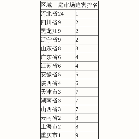
区域
庭审场
迫害排名
河北省
24
1
四川省
9
2
黑龙江
9
2
辽宁省
9
2
山东省
8
3
广东省
6
4
江苏省
6
4
安徽省
5
5
陕西省
4
6
天津市
3
7
湖南省
3
7
山西省
3
7
云南省
2
8
上海市
2
8
重庆市
1
9