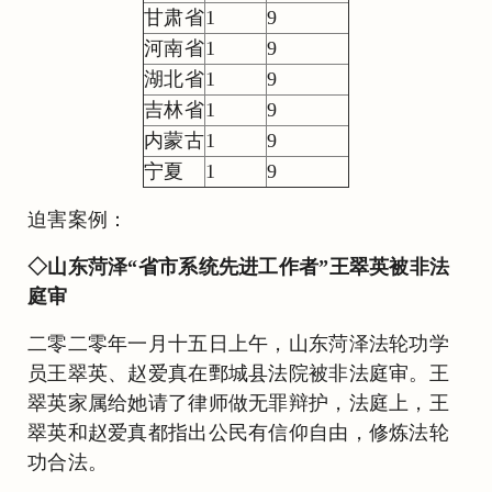
甘肃省
1
9
河南省
1
9
湖北省
1
9
吉林省
1
9
内蒙古
1
9
宁夏
1
9
迫害案例：
◇山东菏泽“省市系统先进工作者”王翠英被非法
庭审
二零二零年一月十五日上午，山东菏泽法轮功学
员王翠英、赵爱真在鄄城县法院被非法庭审。王
翠英家属给她请了律师做无罪辩护，法庭上，王
翠英和赵爱真都指出公民有信仰自由，修炼法轮
功合法。