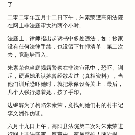
了……
二零二零年五月十二日下午，朱素荣遭高阳法院
在网上非法庭审大约两个小时。
法庭上，律师指出起诉书中多处违法，如：抄家
没有任何法律手续，也没留下扣押清单，第二次
去，竟翻墙而入。
朱素荣也当庭揭露警察在非法审讯中，恐吓、训
斥，硬逼她承认她曾经散发过（真相资料），当
他们训斥恐吓她时，就把录像设备关上，最后，
几个人强行摁着她，按了手印。
边继辉为了构陷朱素荣，竟找到她们村的村书记
李文洲作伪证。
六月十九日上午，高阳县法院第二次对朱素荣进
行网上非法庭审。庭审中，家属辩护人两次提