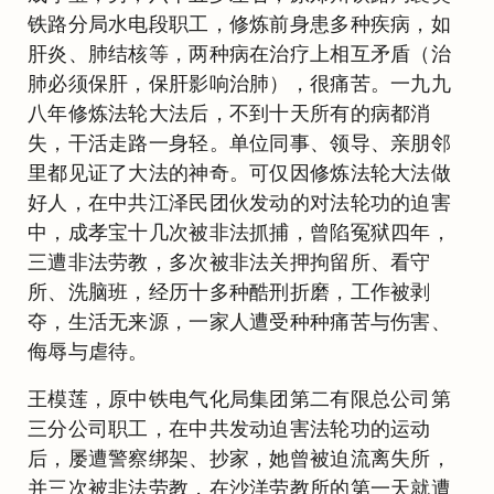
铁路分局水电段职工，修炼前身患多种疾病，如
肝炎、肺结核等，两种病在治疗上相互矛盾（治
肺必须保肝，保肝影响治肺），很痛苦。一九九
八年修炼法轮大法后，不到十天所有的病都消
失，干活走路一身轻。单位同事、领导、亲朋邻
里都见证了大法的神奇。可仅因修炼法轮大法做
好人，在中共江泽民团伙发动的对法轮功的迫害
中，成孝宝十几次被非法抓捕，曾陷冤狱四年，
三遭非法劳教，多次被非法关押拘留所、看守
所、洗脑班，经历十多种酷刑折磨，工作被剥
夺，生活无来源，一家人遭受种种痛苦与伤害、
侮辱与虐待。
王模莲，原中铁电气化局集团第二有限总公司第
三分公司职工，在中共发动迫害法轮功的运动
后，屡遭警察绑架、抄家，她曾被迫流离失所，
并三次被非法劳教，在沙洋劳教所的第一天就遭