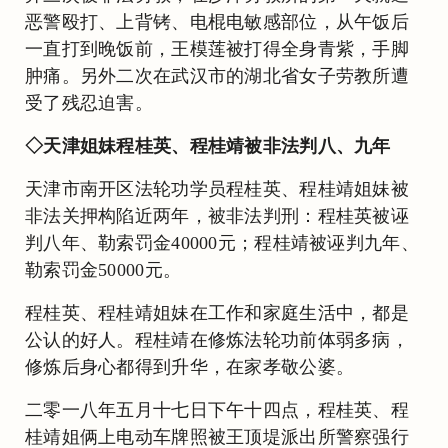
恶警殴打、上背铐、电棍电敏感部位，从午饭后
一直打到晚饭前，王模莲被打得全身青紫，手脚
肿痛。另外二次在武汉市的湖北省女子劳教所遭
受了残忍迫害。
◇天津姐妹程桂英、程桂靖被非法判八、九年
天津市南开区法轮功学员程桂英、程桂靖姐妹被
非法关押构陷近两年，被非法判刑：程桂英被诬
判八年、勒索罚金40000元；程桂靖被诬判九年、
勒索罚金50000元。
程桂英、程桂靖姐妹在工作和家庭生活中，都是
公认的好人。程桂靖在修炼法轮功前体弱多病，
修炼后身心都得到升华，在家孝敬公婆。
二零一八年五月十七日下午十四点，程桂英、程
桂靖姐俩上电动车牌照被王顶堤派出所警察强行