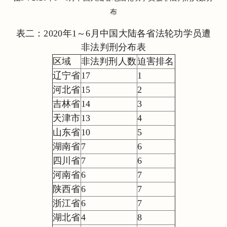
布
表二：2020年1～6月中国大陆各省法轮功学员遭
非法判刑分布表
区域
非法判刑人数
迫害排名
辽宁省
17
1
河北省
15
2
吉林省
14
3
天津市
13
4
山东省
10
5
湖南省
7
6
四川省
7
6
河南省
6
7
陕西省
6
7
浙江省
6
7
湖北省
4
8