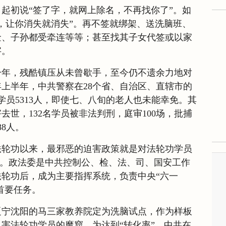
起初说“签了字，就网上除名，不再找你了”。如
，让你消失就消失”。再不签就绑架、送洗脑班、
金、子孙都受牵连等等；甚至找其子女代签或以家
字。
一年，残酷镇压从未曾歇手，至今仍不遗余力地对
上半年，中共警察在28个省、自治区、直辖市的
学员5313人，即使七、八旬的老人也未能幸免。其
去世，132名学员被非法判刑，庭审100场，批捕
88人。
法轮功以来，最邪恶的迫害政策就是对法轮功学员
作”。政法委是中共控制公、检、法、司、国安工作
轮功后，成为主要指挥系统，负责中央“六一
首要任务。
辽宁沈阳的马三家教养院定为洗脑试点，作为样板
害法轮功学员的魔窟。为达到“转化率”，中共在