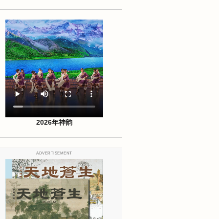
2026年神韵
ADVERTISEMENT