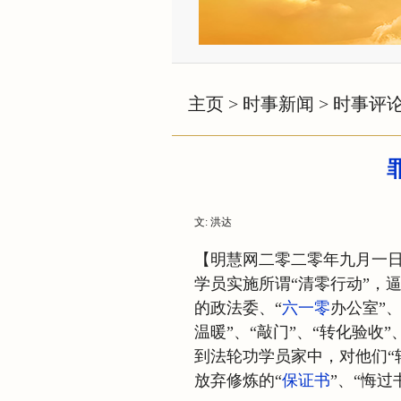
主页
>
时事新闻
>
时事评
文: 洪达
【明慧网二零二零年九月一
学员实施所谓“清零行动”，
的政法委、“
六一零
办公室”
温暖”、“敲门”、“转化验收”
到法轮功学员家中，对他们“
放弃修炼的“
保证书
”、“悔过