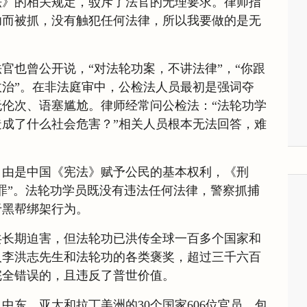
法》的相关规定，驳斥了法官的无理要求。律师指
功而被抓，没有触犯任何法律，所以我要做的是无
官也曾公开说，“对法轮功案，不讲法律”，“你跟
治”。在非法庭审中，公检法人员最初是强词夺
伦次、语塞尴尬。律师经常问公检法：“法轮功学
成了什么社会危害？”相关人员根本无法回答，难
自由是中国《宪法》赋予公民的基本权利，《刑
罪”。法轮功学员既没有违法任何法律，警察抓捕
于黑帮绑架行为。
共长期迫害，但法轮功已洪传全球一百多个国家和
人李洪志先生和法轮功的各类褒奖，超过三千六百
完全错误的，且违反了普世价值。
中东、亚太和拉丁美洲的30个国家606位官员，包