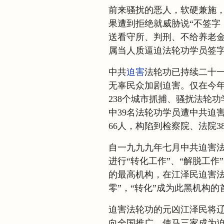
前来骚扰的恶人，软硬兼施，
果遭到拒绝就威胁说“不签字
送看守所、判刑、不给养老
属当人质逼迫法轮功学员签
中共
迫害
法轮功已持续二十
无辜民众加剧迫害。仅在今年
238个城市抓捕、骚扰法轮功
中39名法轮功学员遭中共迫害
66人，构陷到检察院、法院3
自一九九九年七月中共迫害
进行“转化工作”、“解脱工
的最高机构，在江泽民迫害法
零”，“转化”成为此黑机构的
迫害法轮功的元凶江泽民将
向全国推广，使马三家成为迫