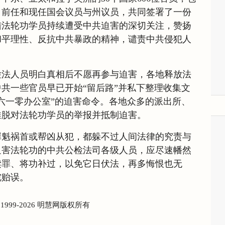
、前任和现任国会议员与州议员，共同签署了一份
陆法轮功学员持续遭受中共迫害的深切关注，赞扬
和平理性、反抗中共暴政的精神，谴责中共侵犯人
。
检法人员明白真相后不愿再参与迫害，各地释放法
共一些官员早已开始“留后路”并私下整理收集文
六一零办公室”的迫害命令。各地众多的派出所、
推脱对法轮功学员的举报并抵制迫害。
罪魁祸首或帮凶从犯，都躲不过人间法律的究责与
迫害法轮功的中共公检法司各级人员，应尽速幡然
赎罪、将功补过，以免它日伏法，再多悔恨也无
跎贻误。
) 1999-2026 明慧网版权所有