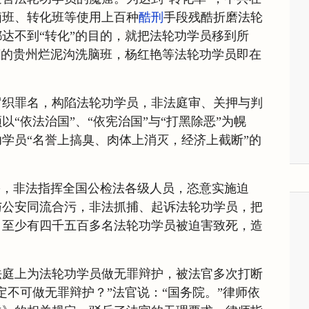
脑班、转化班等使用上百种
酷刑
手段残酷折磨法轮
达不到“转化”的目的，就把法轮功学员移到所
著的贵州烂泥沟洗脑班，杨红艳等法轮功学员即在
罗织罪名，构陷法轮功学员，非法庭审、关押与判
“依法治国”、“依宪治国”与“打黑除恶”为幌
学员“名誉上搞臭、肉体上消灭，经济上截断”的
害，非法指挥全国公检法各级人员，恣意实施迫
与公安同流合污，非法抓捕、起诉法轮功学员，把
，至少有四千五百多名法轮功学员被迫害致死，造
法庭上为法轮功学员做无罪辩护，被法官多次打断
定不可做无罪辩护？”法官说：“国务院。”律师依