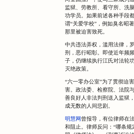
监狱、劳教所、看守所、洗
功学员。如果前述各种手段都
谓“关爱学校”，例如臭名昭
那里被迫害致死。
中共违法弄权，滥用法律，
刑，恶行昭彰。即使近年频频以
子，仍继续执行江氏对法轮功
灭绝政策。
“六一零办公室”为了贯彻迫
害。政法委、检察院、法院
善良好人非法判刑送入监狱
成无数的人间悲剧。
明慧网
曾报导，有位律师在
和阻止。律师反问：“哪条规