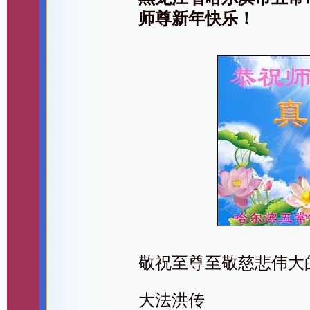
师尊新年快乐！
敬祝至尊至敬慈悲伟大
大法洪传