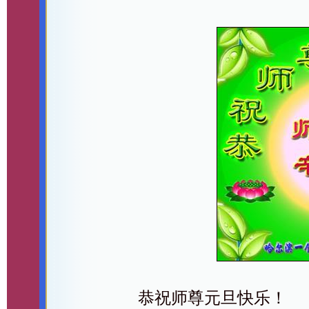
恭祝师尊元旦快乐！