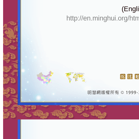
(Engli
http://en.minghui.org/ht