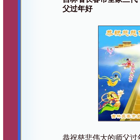
父过年好
恭祝慈悲伟大的师父过