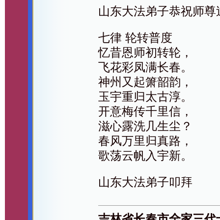
山东大法弟子恭祝师尊
七律 轮转普度
忆昔恩师初转轮，
飞花彩凤满长春。
神州又起箫韶韵，
玉宇重归太古淳。
开意梅传千里信，
滋心露洗几生尘？
春风万里归真路，
歌荡云帆入宇新。
山东大法弟子叩拜
吉林省长春市全家三代