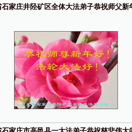
省石家庄井陉矿区全体大法弟子恭祝师父新
省石家庄市高邑县一大法弟子恭祝慈悲伟大