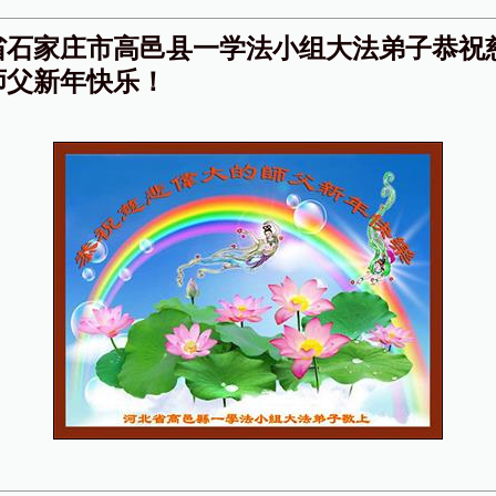
省石家庄市高邑县一学法小组大法弟子恭祝
师父新年快乐！