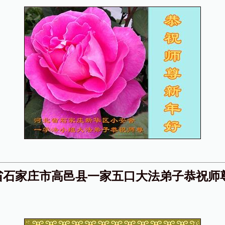
省石家庄市高邑县一家五口大法弟子恭祝师
！