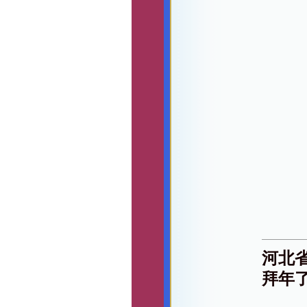
河北
拜年