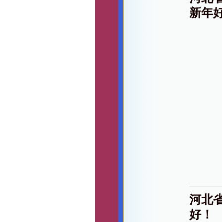
新年
河北
好！