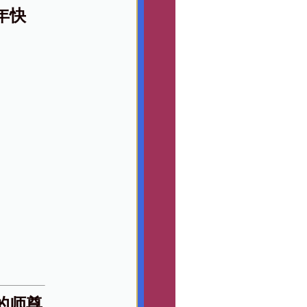
年快
的师尊