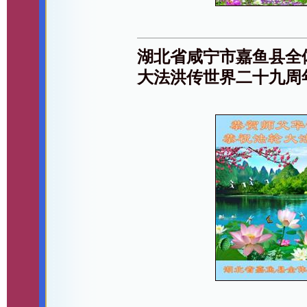
湖北省咸宁市嘉鱼县全
大法洪传世界二十九周