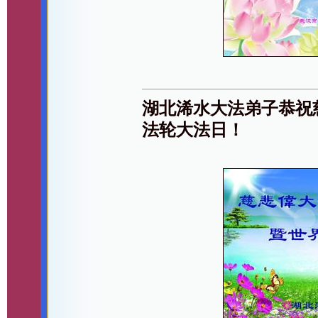
湖北浠水大法弟子恭祝
法轮大法日！