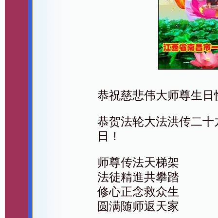
恭祝慈悲伟大师尊生日
恭贺法轮大法洪传二十
日！
师尊传法天梯架
法徒精進共攀踏
修心正念救众生
圆满随师返天家