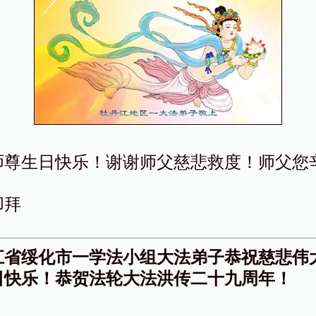
师尊生日快乐！谢谢师父慈悲救度！师父您
叩拜
江省绥化市一学法小组大法弟子恭祝慈悲伟
日快乐！恭贺法轮大法洪传二十九周年！