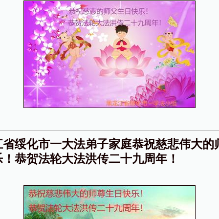
江省绥化市一大法弟子家庭恭祝慈悲伟大的
乐！恭贺法轮大法洪传二十九周年！