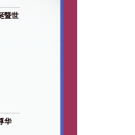
诞暨世
尊华