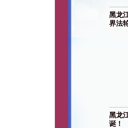
黑龙
界法
黑龙
诞！