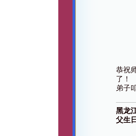
恭祝
了！
弟子
黑龙
父生