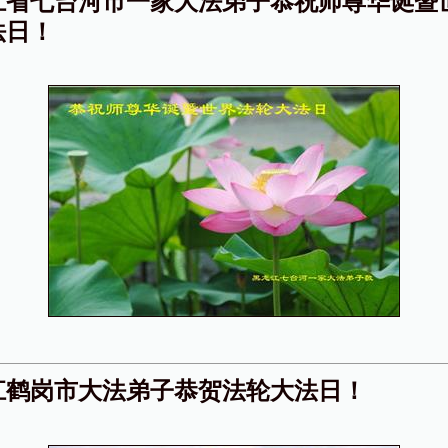
江省七台河市一家大法弟子恭祝师尊华诞暨
法日！
江鹤岗市大法弟子恭贺法轮大法日！