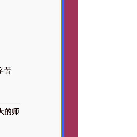
辛苦
大的师