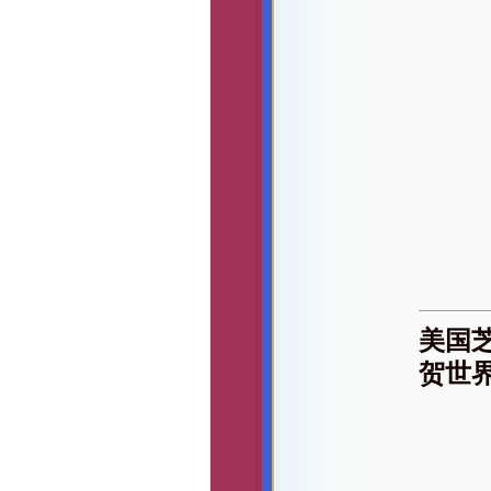
美国
贺世