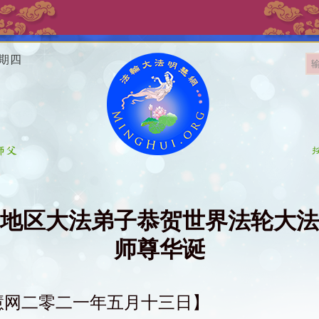
星期四
地区大法弟子恭贺世界法轮大法
师尊华诞
慧网二零二一年五月十三日】