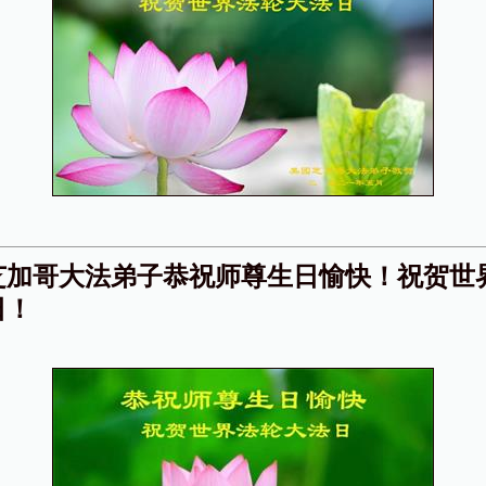
芝加哥大法弟子恭祝师尊生日愉快！祝贺世
日！