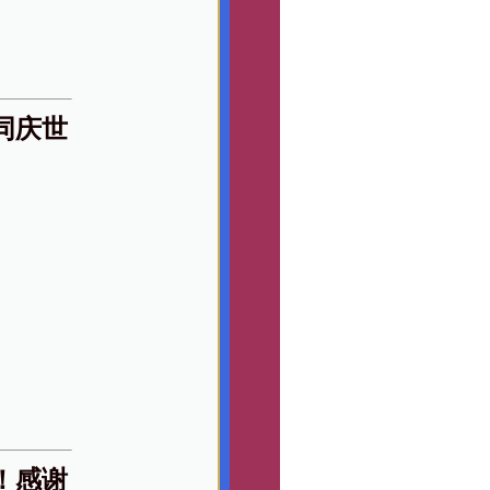
同庆世
！感谢