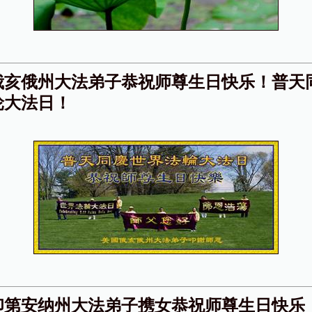
俄亥俄州大法弟子恭祝师尊生日快乐！普天
轮大法日！
印第安纳州大法弟子携女恭祝师尊生日快乐