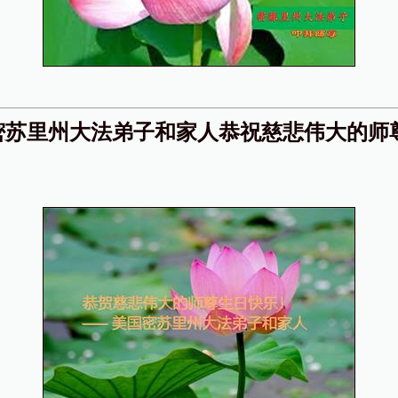
密苏里州大法弟子和家人恭祝慈悲伟大的师
！