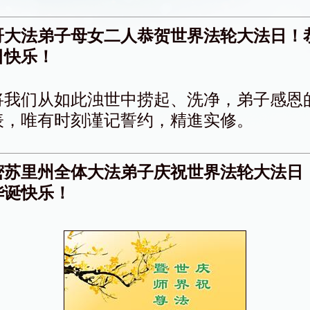
哥大法弟子母女二人恭贺世界法轮大法日！
日快乐！
将我们从如此浊世中捞起、洗净，弟子感恩
表，唯有时刻谨记誓约，精進实修。
密苏里州全体大法弟子庆祝世界法轮大法日
华诞快乐！