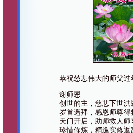
恭祝慈悲伟大的师父过
谢师恩
创世的主，慈悲下世洪
岁首遥拜，感恩师尊得
天门开启，助师救人师
珍惜修炼，精進实修返