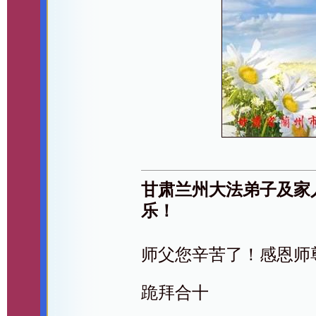
甘肃兰州大法弟子及家
乐！
师父您辛苦了！感恩师
跪拜合十