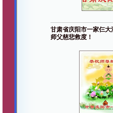
甘肃省庆阳市一家仨大
师父慈悲救度！