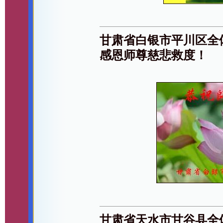
甘肃省白银市平川区全
感恩师尊慈悲救度！
甘肃省天水市甘谷县全