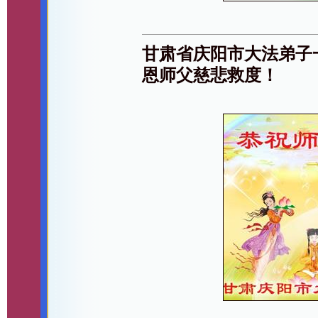
甘肃省庆阳市大法弟子
恩师父慈悲救度！