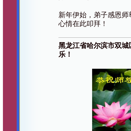
新年伊始，弟子感恩师
心情在此叩拜！
黑龙江省哈尔滨市双城
乐！