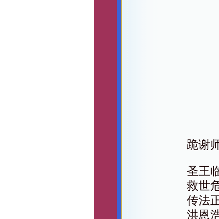
跪谢
圣王
救世
传法
洪恩