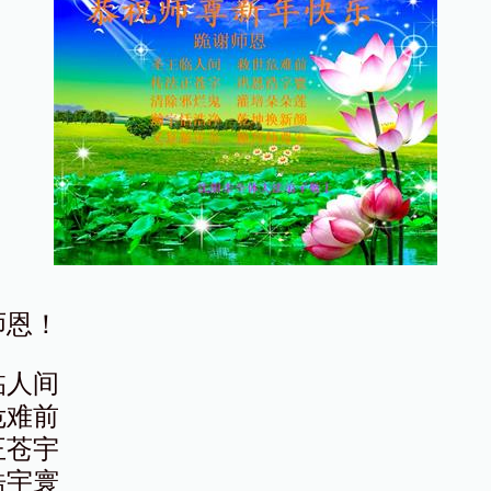
师恩！
临人间
危难前
正苍宇
浩宇寰