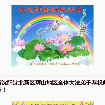
省沈阳沈北新区辉山地区全体大法弟子恭祝
乐！