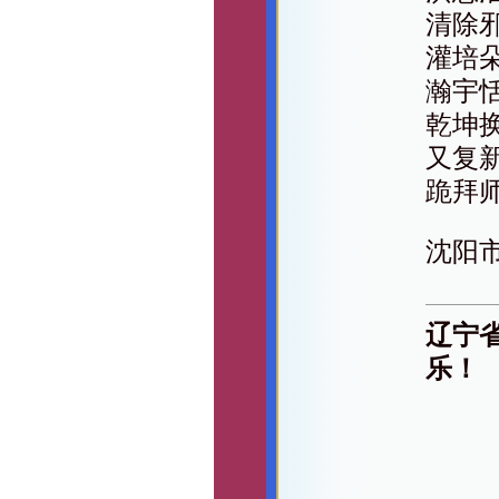
清除
灌培
瀚宇
乾坤
又复
跪拜
沈阳
辽宁
乐！