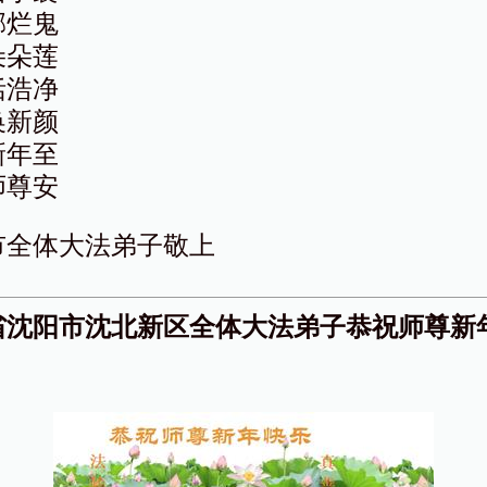
邪烂鬼
朵朵莲
恬浩净
换新颜
新年至
师尊安
市全体大法弟子敬上
省沈阳市沈北新区全体大法弟子恭祝师尊新