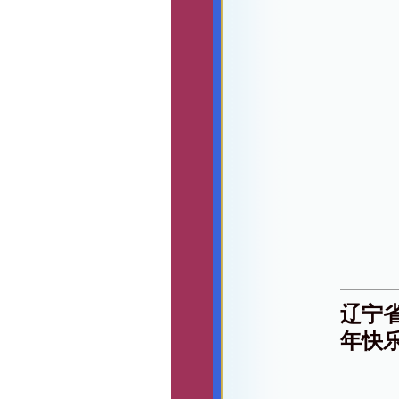
辽宁
年快