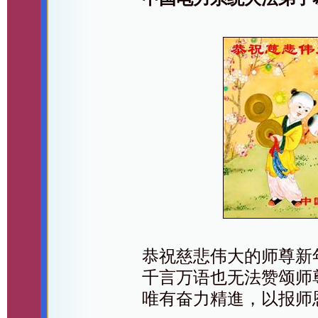
恭祝慈悲伟大的师尊新
千言万语也无法赞颂师
唯有奋力精進，以报师