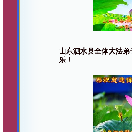
山东泗水县全体大法弟
乐！