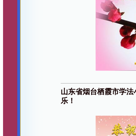
山东省烟台栖霞市学法
乐！