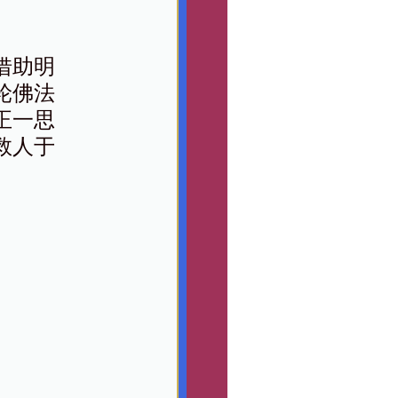
借助明
轮佛法
正一思
救人于