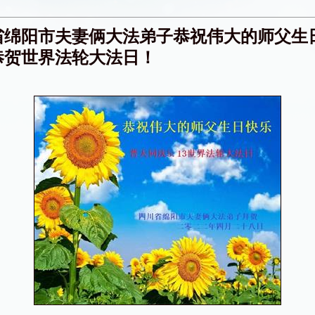
省绵阳市夫妻俩大法弟子恭祝伟大的师父生
恭贺世界法轮大法日！