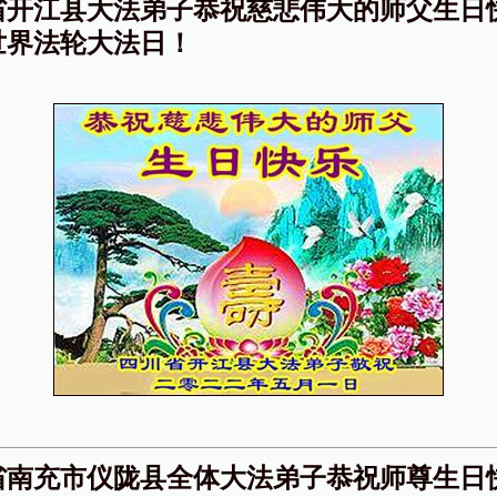
省开江县大法弟子恭祝慈悲伟大的师父生日
世界法轮大法日！
省南充市仪陇县全体大法弟子恭祝师尊生日