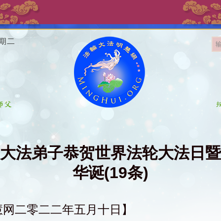
星期二
大法弟子恭贺世界法轮大法日暨
华诞(19条)
慧网二零二二年五月十日】