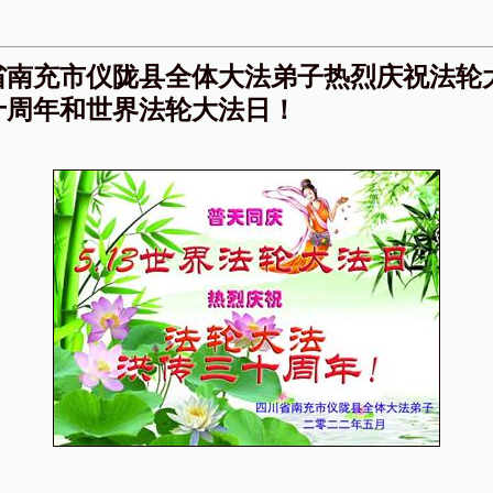
省南充市仪陇县全体大法弟子热烈庆祝法轮
十周年和世界法轮大法日！