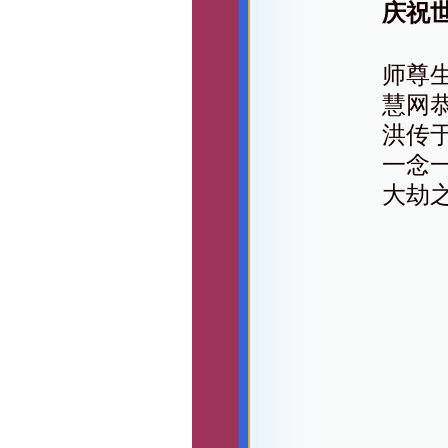
庆祝
师尊
慧网
洪传
一念
大劫