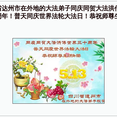
省达州市在外地的大法弟子同庆同贺大法洪
周年！普天同庆世界法轮大法日！恭祝师尊