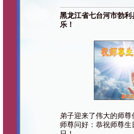
黑龙江省七台河市勃利
乐！
弟子迎来了伟大的师尊
师尊问好：恭祝师尊生日
日！