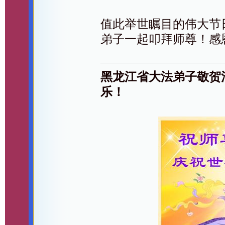
值此举世瞩目的伟大节
弟子一起叩拜师尊！感
黑龙江省大法弟子敬贺
乐！