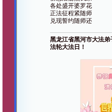
各处盛开婆罗花
正法征程紧随师
兑现誓约随师还
黑龙江省黑河市大法弟
法轮大法日！