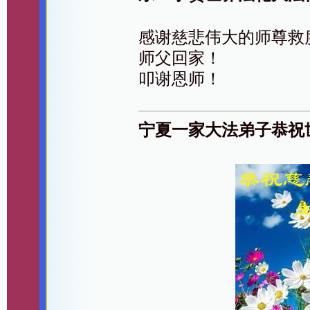
感谢慈悲伟大的师尊救
师父回家！
叩谢恩师！
宁夏一家大法弟子恭祝