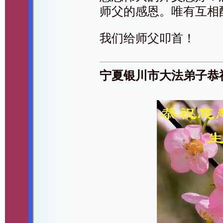
师父的感恩。唯有互相
我们给师父叩首！
宁夏银川市大法弟子恭