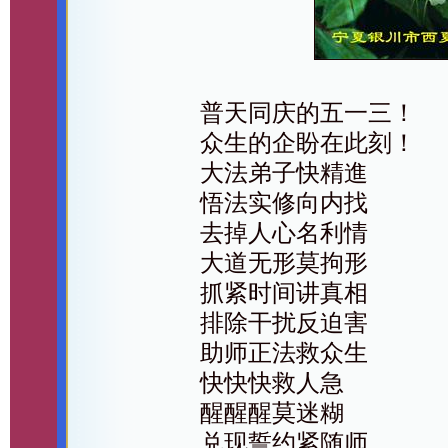
普天同庆的五一三！
众生的企盼在此刻！
大法弟子快精進
悟法实修向内找
去掉人心名利情
大道无形莫拘形
抓紧时间讲真相
排除干扰反迫害
助师正法救众生
快快快救人急
醒醒醒莫迷糊
兑现誓约紧随师