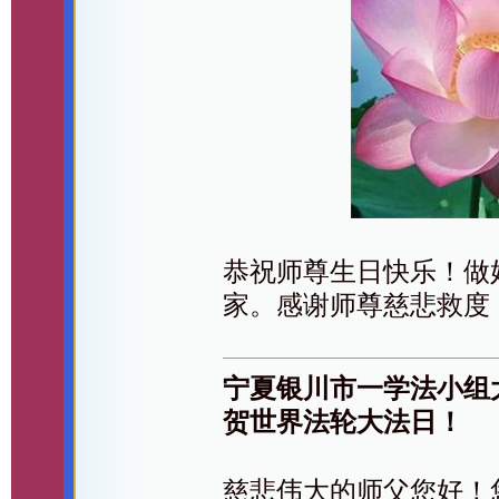
恭祝师尊生日快乐！做
家。感谢师尊慈悲救度
宁夏银川市一学法小组
贺世界法轮大法日！
慈悲伟大的师父您好！