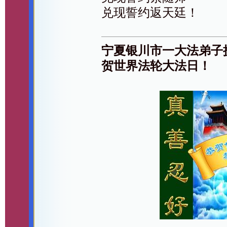
兑现誓约返天廷！
宁夏银川市一大法弟子
贺世界法轮大法日！