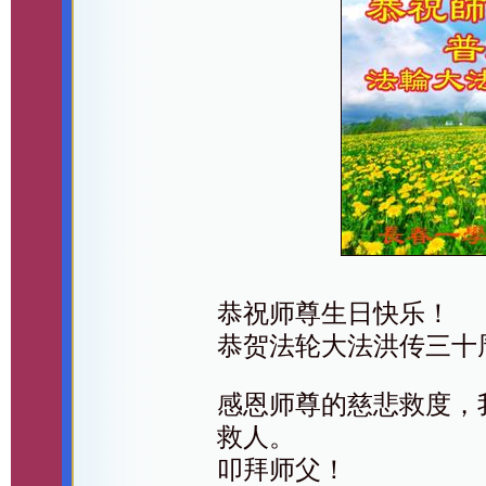
恭祝师尊生日快乐！
恭贺法轮大法洪传三十
感恩师尊的慈悲救度，
救人。
叩拜师父！