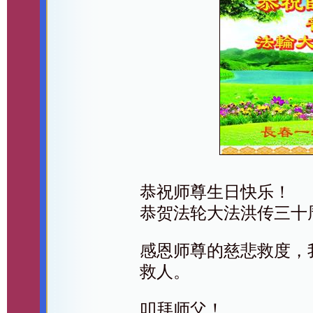
恭祝师尊生日快乐！
恭贺法轮大法洪传三十
感恩师尊的慈悲救度，
救人。
叩拜师父！