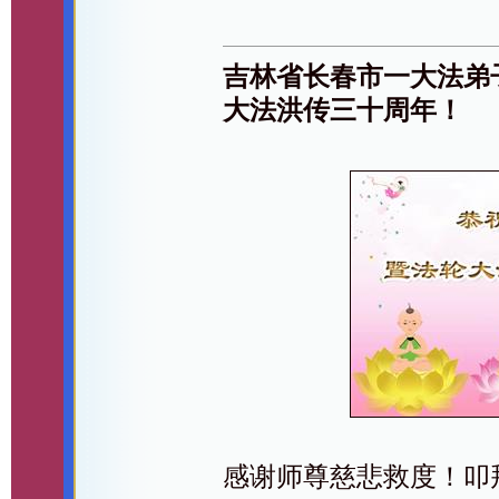
吉林省长春市一大法弟
大法洪传三十周年！
感谢师尊慈悲救度！叩