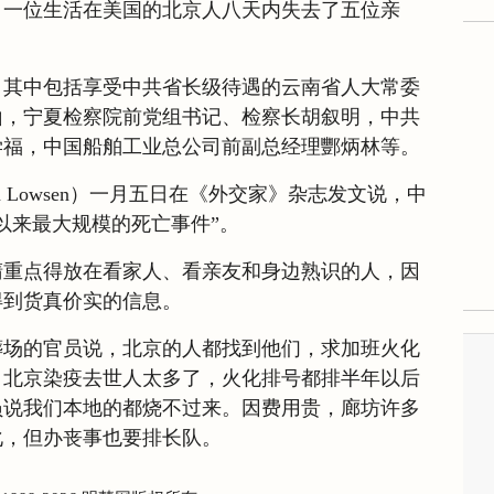
，一位生活在美国的北京人八天内失去了五位亲
，其中包括享受中共省长级待遇的云南省人大常委
山，宁夏检察院前党组书记、检察长胡叙明，中共
学福，中国船舶工业总公司前副总经理酆炳林等。
n Lowsen）一月五日在《外交家》杂志发文说，中
以来最大规模的死亡事件”。
睛重点得放在看家人、看亲友和身边熟识的人，因
得到货真价实的信息。
葬场的官员说，北京的人都找到他们，求加班火化
：北京染疫去世人太多了，火化排号都排半年以后
员说我们本地的都烧不过来。因费用贵，廊坊许多
化，但办丧事也要排长队。