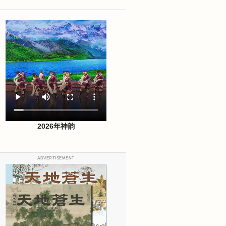
2026年神韵
ADVERTISEMENT