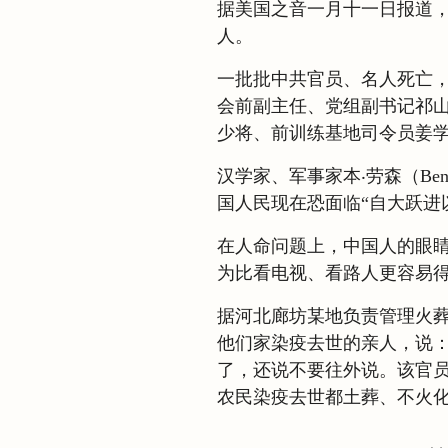
据美国之音一月十一日报道
人。
一批批中共官员、名人死亡
会前副主任、党组副书记祁
少将、前训练基地司令员姜
汉学家、军事家本‧劳森（Be
国人民现在恐面临“自大跃进
在人命问题上，中国人的眼
为比看电视、看路人更容易
据河北廊坊某地负责管理火
他们家染疫去世的亲人，说
了，还说不要往外说。该官
农民染疫去世都土葬、不火