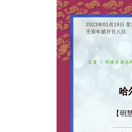
2023年01月19日 
壬寅年腊月廿八日
哈
【明