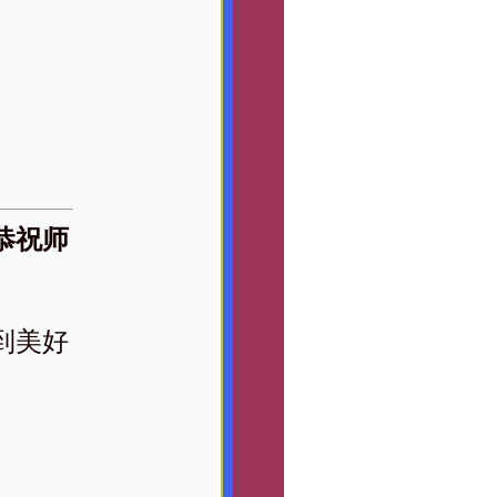
恭祝师
到美好