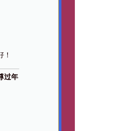
好！
尊过年