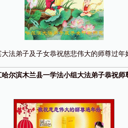
滨大法弟子及子女恭祝慈悲伟大的师尊过年
江哈尔滨木兰县一学法小组大法弟子恭祝师