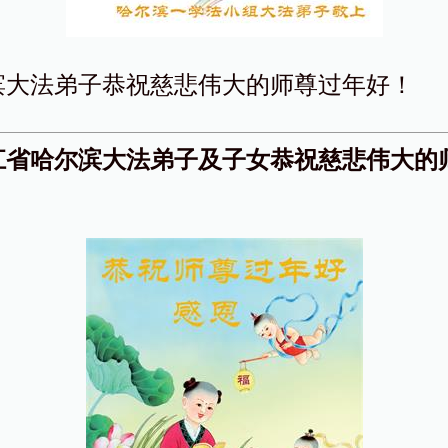
滨大法弟子恭祝慈悲伟大的师尊过年好！
江省哈尔滨大法弟子及子女恭祝慈悲伟大的
！