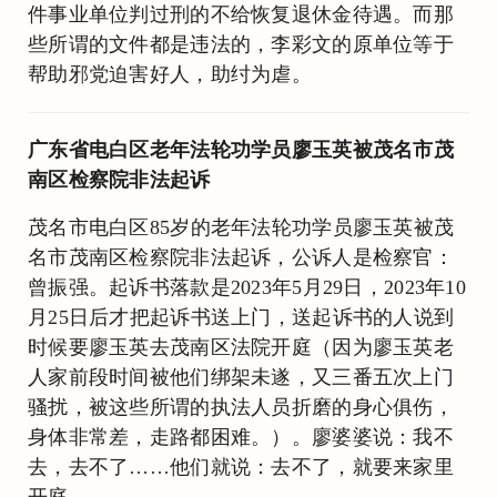
件事业单位判过刑的不给恢复退休金待遇。而那
些所谓的文件都是违法的，李彩文的原单位等于
帮助邪党迫害好人，助纣为虐。
广东省电白区老年法轮功学员廖玉英被茂名市茂
南区检察院非法起诉
茂名市电白区85岁的老年法轮功学员廖玉英被茂
名市茂南区检察院非法起诉，公诉人是检察官：
曾振强。起诉书落款是2023年5月29日，2023年10
月25日后才把起诉书送上门，送起诉书的人说到
时候要廖玉英去茂南区法院开庭（因为廖玉英老
人家前段时间被他们绑架未遂，又三番五次上门
骚扰，被这些所谓的执法人员折磨的身心俱伤，
身体非常差，走路都困难。）。廖婆婆说：我不
去，去不了……他们就说：去不了，就要来家里
开庭。