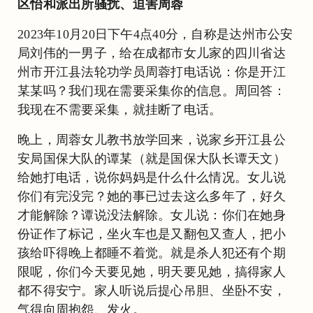
区怡和派出所骚扰、迫害周蓉
2023年10月20日下午4点40分，自称是达州市公安
局刘伟的一男子，给在成都市女儿家的四川省达
州市开江县法轮功学员周蓉打电话说：你是开江
某某吗？我们现在需要采集你的信息。周回答：
我现在不需要采集，就挂断了电话。
晚上，周蓉女儿教书放学回来，说家乡开江县公
安局国保大队的谭某（就是国保大队长谭天文）
给她打电话，说你妈妈是什么什么情况。女儿说
你们有完没完？她的事已过去这么多年了，好久
才能解除？谭说没法解除。女儿说：你们在她身
份证作了标记，坐火车也是又翻包又查人，把小
孩给吓得晚上都睡不着觉。就是杀人犯还有个期
限呢，你们今天要见她，明天要见她，搞得家人
都不得安宁。家人听说后提心吊胆、坐卧不安，
气得向周抱怨、发火。