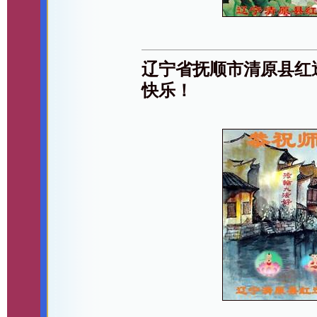
辽宁省抚顺市清原县红
快乐！