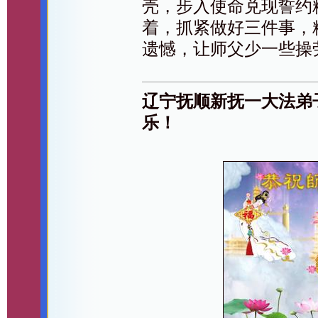
壳，步入使命兑现誓约
着，抓紧做好三件事，
遗憾，让师父少一些操
辽宁抚顺新抚一大法弟
乐！