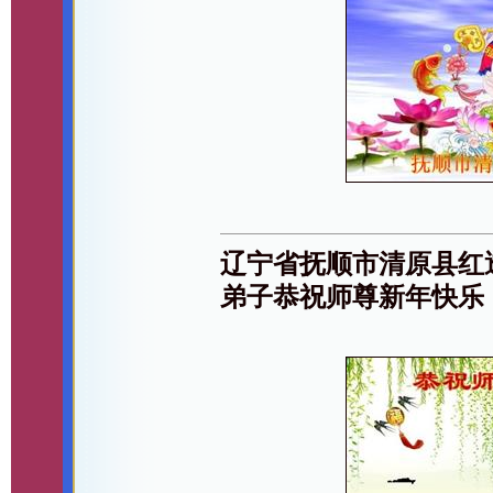
辽宁省抚顺市清原县红
弟子恭祝师尊新年快乐