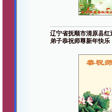
辽宁省抚顺市清原县红
弟子恭祝师尊新年快乐