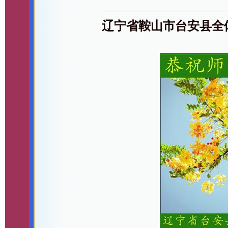
辽宁省鞍山市台安县全