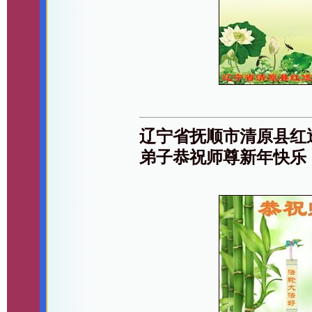
辽宁省抚顺市清原县红
弟子恭祝师尊新年快乐