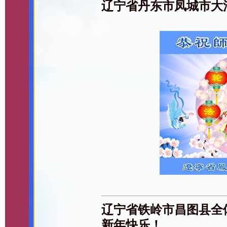
辽宁省丹东市凤城市大
辽宁省铁岭市昌图县全
新年快乐！