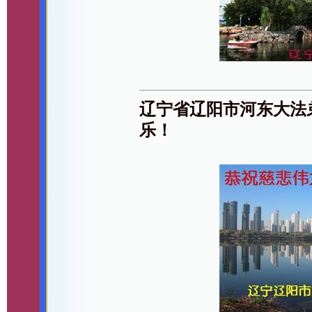
辽宁省辽阳市河东大法
乐！