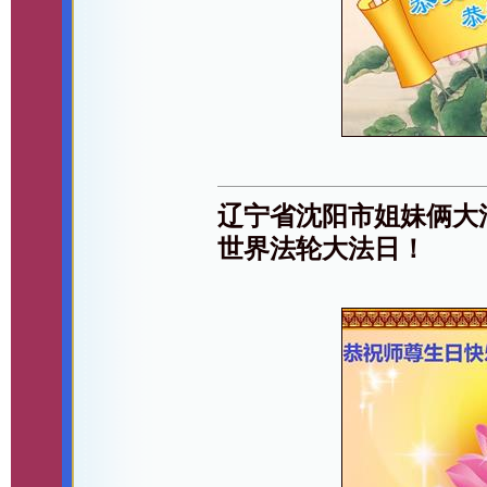
辽宁省沈阳市姐妹俩大
世界法轮大法日！