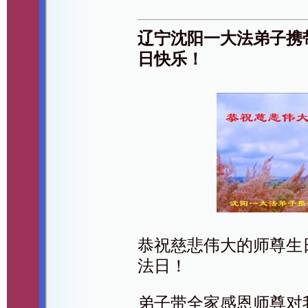
辽宁沈阳一大法弟子携
日快乐！
恭祝慈悲伟大的师尊生日
法日！
弟子带全家感恩师尊对