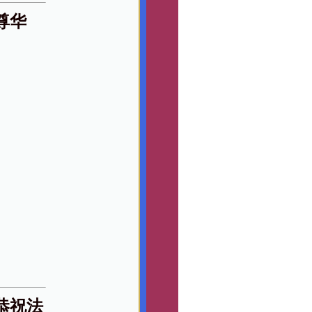
尊华
恭祝法