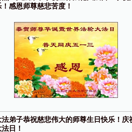
乐！感恩师尊慈悲苦度！
大法弟子恭祝慈悲伟大的师尊生日快乐！庆
大法日！