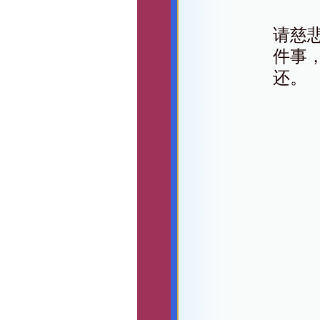
请慈
件事
还。