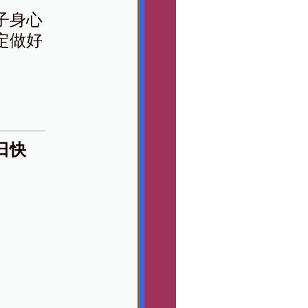
子身心
定做好
日快