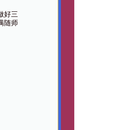
做好三
满随师