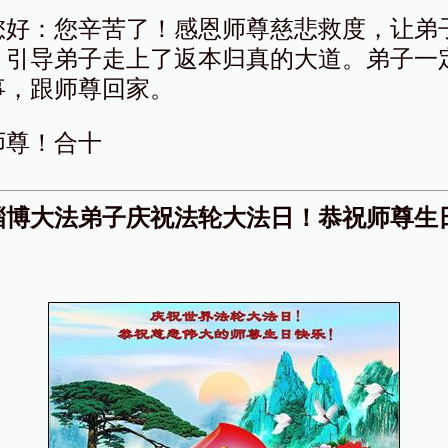
您好：您辛苦了！感恩师尊慈悲救度，让弟
，引导弟子走上了返本归真的大道。弟子一
事，跟师尊回家。
师尊！合十
淄博大法弟子庆祝法轮大法日！恭祝师尊生