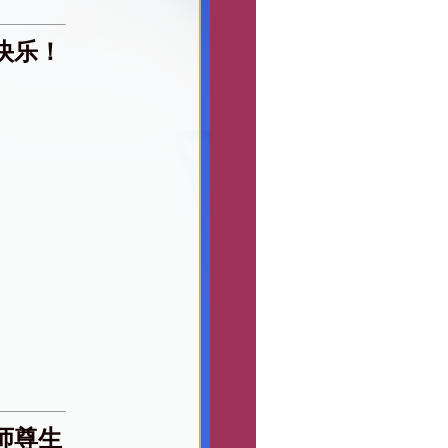
快乐！
师尊生