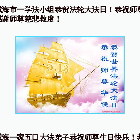
威海市一学法小组恭贺法轮大法日！恭祝师
感谢师尊慈悲救度！
威海一家五口大法弟子恭祝师尊生日快乐！