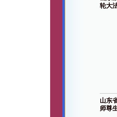
轮大
山东
师尊