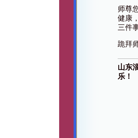
师尊
健康
三件
跪拜
山东
乐！