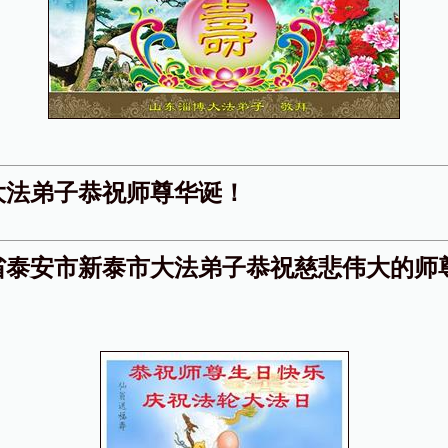
大法弟子恭祝师尊华诞！
省泰安市新泰市大法弟子恭祝慈悲伟大的师
！