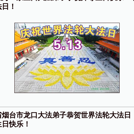
法日！
省烟台市龙口大法弟子恭贺世界法轮大法日
生日快乐！