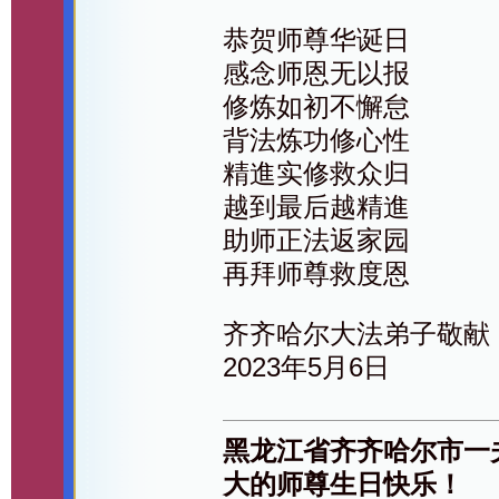
恭贺师尊华诞日
感念师恩无以报
修炼如初不懈怠
背法炼功修心性
精進实修救众归
越到最后越精進
助师正法返家园
再拜师尊救度恩
齐齐哈尔大法弟子敬献
2023年5月6日
黑龙江省齐齐哈尔市一
大的师尊生日快乐！