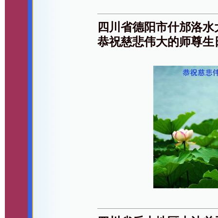
四川省德阳市什邡洛水
恭祝慈悲伟大的师尊生