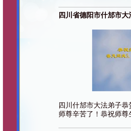
四川省德阳市什邡市大
四川什邡市大法弟子恭贺2
师尊辛苦了！恭祝师尊