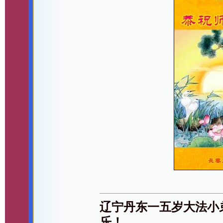
辽宁丹东一五岁大法小
乐！