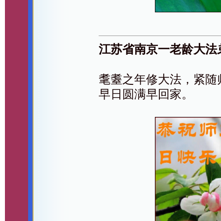
江苏省南京一老龄大法
耄耋之年修大法，紧随
早日圆满早回家。