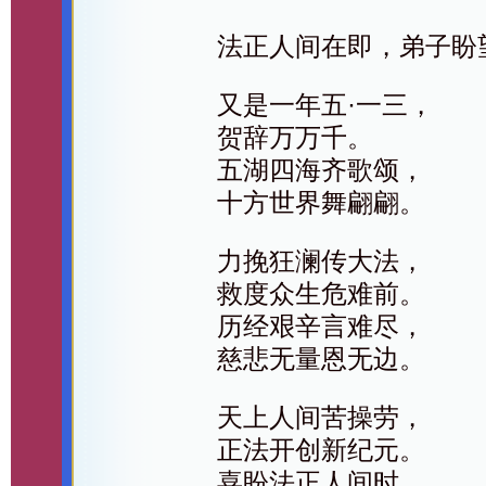
法正人间在即，弟子盼
又是一年五·一三，
贺辞万万千。
五湖四海齐歌颂，
十方世界舞翩翩。
力挽狂澜传大法，
救度众生危难前。
历经艰辛言难尽，
慈悲无量恩无边。
天上人间苦操劳，
正法开创新纪元。
喜盼法正人间时，