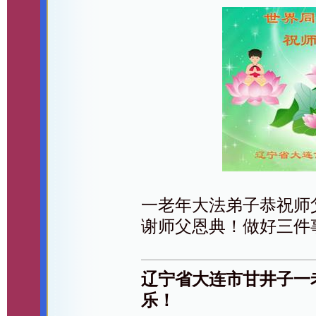
一老年大法弟子恭祝师
谢师父恩典！做好三件
辽宁省大连市甘井子一
乐！