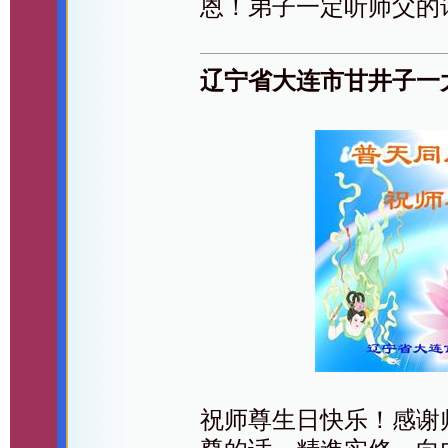
恩！弟子一定听师父的
辽宁省大连市甘井子一
祝师尊生日快乐！感谢