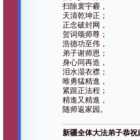
扫除寰宇霾，
天清乾坤正；
正念破封网，
贺词颂师尊；
浩德功至伟，
弟子谢师恩；
身心同再造，
泪水湿衣襟；
唯勇猛精進，
紧跟正法程；
精進又精進，
随师返家园。
新疆全体大法弟子恭祝