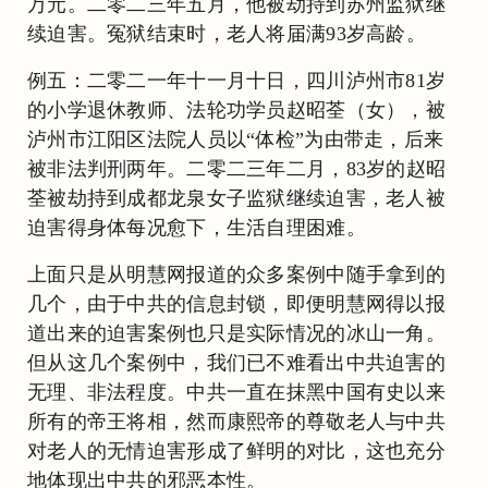
万元。二零二三年五月，他被劫持到苏州监狱继
续迫害。冤狱结束时，老人将届满93岁高龄。
例五：二零二一年十一月十日，四川泸州市81岁
的小学退休教师、法轮功学员赵昭荃（女），被
泸州市江阳区法院人员以“体检”为由带走，后来
被非法判刑两年。二零二三年二月，83岁的赵昭
荃被劫持到成都龙泉女子监狱继续迫害，老人被
迫害得身体每况愈下，生活自理困难。
上面只是从明慧网报道的众多案例中随手拿到的
几个，由于中共的信息封锁，即便明慧网得以报
道出来的迫害案例也只是实际情况的冰山一角。
但从这几个案例中，我们已不难看出中共迫害的
无理、非法程度。中共一直在抹黑中国有史以来
所有的帝王将相，然而康熙帝的尊敬老人与中共
对老人的无情迫害形成了鲜明的对比，这也充分
地体现出中共的邪恶本性。