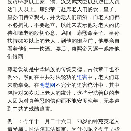
宴请65岁以上蒙、满、汉文武大臣以及致仕人员
达千人以上。康熙帝与赴席老人们畅饮，皇子、
皇孙们侍立观礼，并为老人们斟酒，而老人们都
不必拘礼，不要起立。以此来表示他对老人的优
待和敬老的殷切心意。席间，康熙命皇子、皇孙
扶持80岁以上的老人，到他的御座前，他要亲自
看着他们一一饮酒。宴后，康熙帝又逐一赐给他
们银两。
尊老爱幼是中华民族的传统美德，古代帝王也不
例外。然而在中共对法轮功的
迫害
中，老人们却
未能幸免。在
明慧网
不完全的迫害统计中，其中
包括对60岁以上老人的统计，这些守法善良的老
人因为对真善忍的信仰而不能安度晚年，无辜遭
到中共的残酷迫害。
例一：今年十一月二十六日，78岁的钟苑英老人
遭受梅县区法院非法庭审。为什么呢？今年早些