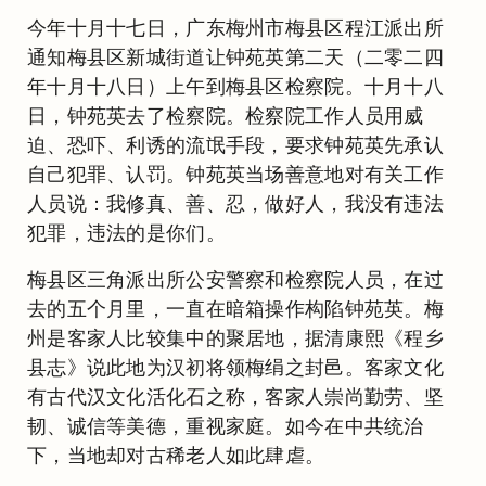
今年十月十七日，广东梅州市梅县区程江派出所
通知梅县区新城街道让钟苑英第二天（二零二四
年十月十八日）上午到梅县区检察院。十月十八
日，钟苑英去了检察院。检察院工作人员用威
迫、恐吓、利诱的流氓手段，要求钟苑英先承认
自己犯罪、认罚。钟苑英当场善意地对有关工作
人员说：我修真、善、忍，做好人，我没有违法
犯罪，违法的是你们。
梅县区三角派出所公安警察和检察院人员，在过
去的五个月里，一直在暗箱操作构陷钟苑英。梅
州是客家人比较集中的聚居地，据清康熙《程乡
县志》说此地为汉初将领梅绢之封邑。客家文化
有古代汉文化活化石之称，客家人崇尚勤劳、坚
韧、诚信等美德，重视家庭。如今在中共统治
下，当地却对古稀老人如此肆虐。