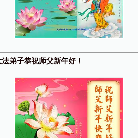
大法弟子恭祝师父新年好！