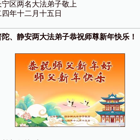
长宁区两名大法弟子敬上
二四年十二月十五日
普陀、静安两大法弟子恭祝师尊新年快乐！