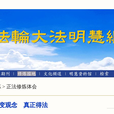
炼
>
正法修炼体会
变观念 真正得法