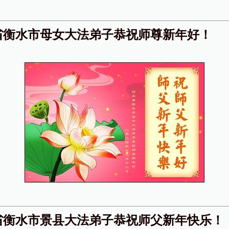
省衡水市母女大法弟子恭祝师尊新年好！
省衡水市景县大法弟子恭祝师父新年快乐！