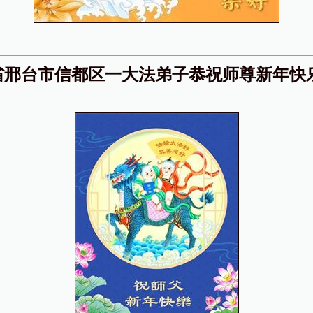
省邢台市信都区一大法弟子恭祝师尊新年快