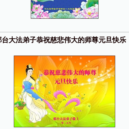
邢台大法弟子恭祝慈悲伟大的师尊元旦快乐