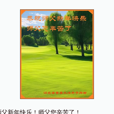
师父新年快乐！师父您辛苦了！