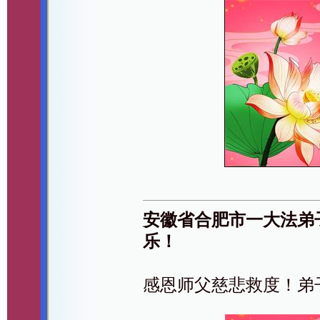
安徽省合肥市一大法弟
乐！
感恩师父慈悲救度！弟