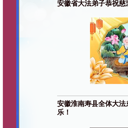
安徽省大法弟子恭祝慈
安徽淮南寿县全体大法
乐！