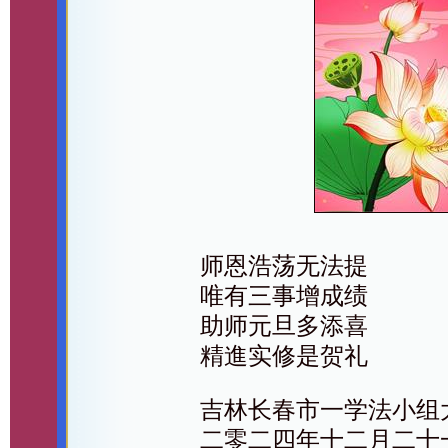
师恩浩荡无法提
唯有三事增成绩
助师元旦多添喜
精進实修是贺礼
吉林长春市一学法小组
二零二四年十二月二十