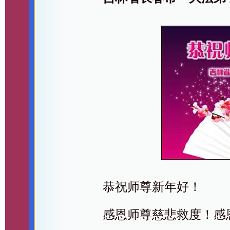
恭祝师尊新年好！
感恩师尊慈悲救度！感