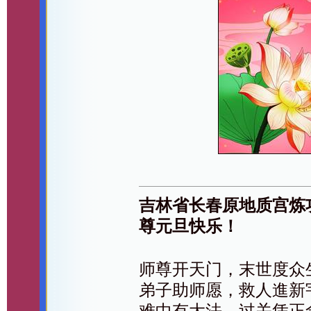
吉林省长春原地质宫炼
尊元旦快乐！
师尊开天门，末世度众
弟子助师愿，救人進新
难中有大法，过关凭正