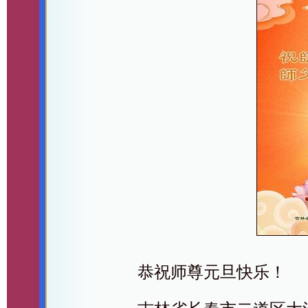
恭祝师尊元旦快乐！