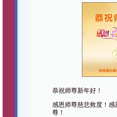
恭祝师尊新年好！
感恩师尊慈悲救度！感
尊！